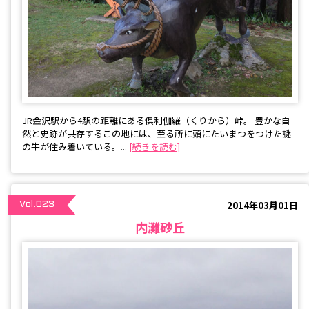
JR金沢駅から4駅の距離にある倶利伽羅（くりから）峠。 豊かな自
然と史跡が共存するこの地には、至る所に頭にたいまつをつけた謎
の牛が住み着いている。...
[続きを読む]
2014年03月01日
Vol.023
内灘砂丘