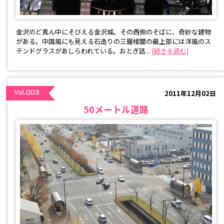
金沢のど真ん中にそびえる金沢城。その西側のそばに、奇妙な建物
がある。中国風にも見える石造りの三層楼閣の最上部には洋風のス
テンドグラスがあしらわれている。おとぎ話...
[続きを読む]
2011年12月02日
Vol.003
50メートル道路