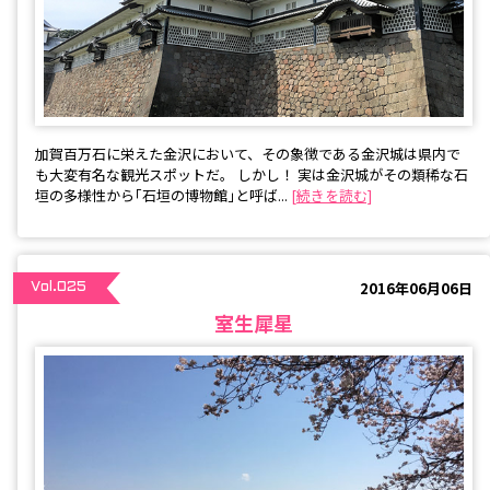
加賀百万石に栄えた金沢において、その象徴である金沢城は県内で
も大変有名な観光スポットだ。 しかし！ 実は金沢城がその類稀な石
垣の多様性から｢石垣の博物館｣と呼ば...
[続きを読む]
2016年06月06日
Vol.025
室生犀星