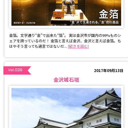
金箔。文字通り“金”で出来た“箔”。 実は金沢市が国内の99%ものシ
ェアを誇っているのだ！ 金箔と言えば金沢、金沢と言えば金箔。も
はやそう言っても過言ではないだ...
[続きを読む]
2017年09月13日
Vol.026
金沢城石垣