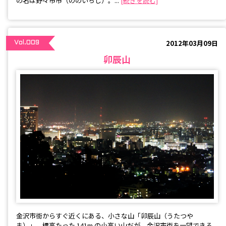
の名は野々市市（ののいちし）。...
[続きを読む]
2012年03月09日
Vol.009
卯辰山
金沢市街からすぐ近くにある、小さな山「卯辰山（うたつや
ま）」。標高たった 141m の小高い山だが、金沢市街を一望できる