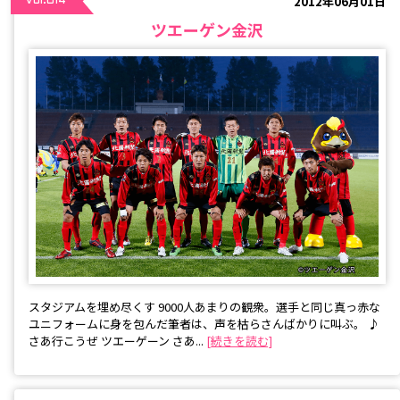
2012年06月01日
Vol.014
ツエーゲン金沢
スタジアムを埋め尽くす 9000人あまりの観衆。選手と同じ真っ赤な
ユニフォームに身を包んだ筆者は、声を枯らさんばかりに叫ぶ。 ♪
さあ行こうぜ ツエーゲーン さあ...
[続きを読む]