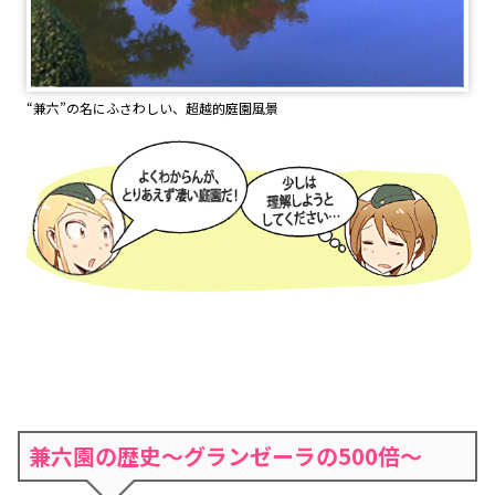
“兼六”の名にふさわしい、超越的庭園風景
兼六園の歴史～グランゼーラの500倍～