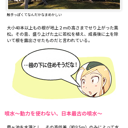
触手っぽくてなんだかなまめかしい
大小40本以上もの根が地上２mの高さまでせり上がった黒
松。その昔、盛り上げた土に若松を植え、成長後に土を除
いて根を露出させたものだと言われている。
噴水～動力を使わない、日本最古の噴水～
霞ヶ池を水源とし、その高低差（約3.5m）のみによって水