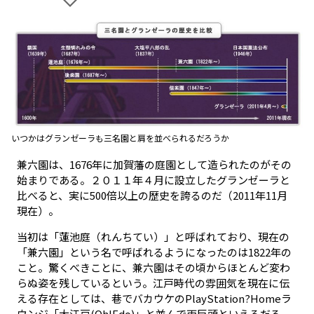
いつかはグランゼーラも三名園と肩を並べられるだろうか
兼六園は、1676年に加賀藩の庭園として造られたのがその
始まりである。２０１１年４月に設立したグランゼーラと
比べると、実に500倍以上の歴史を誇るのだ（2011年11月
現在）。
当初は「蓮池庭（れんちてい）」と呼ばれており、現在の
「兼六園」という名で呼ばれるようになったのは1822年の
こと。驚くべきことに、兼六園はその頃からほとんど変わ
らぬ姿を残しているという。江戸時代の雰囲気を現在に伝
える存在としては、巷でバカウケのPlayStation?Homeラ
ウンジ「大江戸(Oh!Edo)」と並んで両巨頭といえるだろ