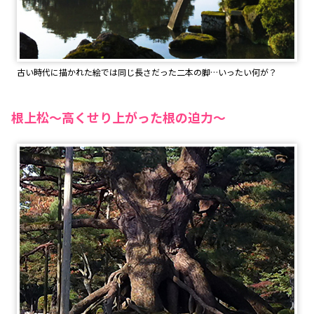
古い時代に描かれた絵では同じ長さだった二本の脚…いったい何が？
根上松～高くせり上がった根の迫力～